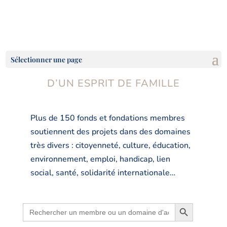
Les fonds et fondations membres
Sélectionner une page
D’UN ESPRIT DE FAMILLE
Plus de 150 fonds et fondations membres
soutiennent des projets dans des domaines
très divers : citoyenneté, culture, éducation,
environnement, emploi, handicap, lien
social, santé, solidarité internationale…
Search Button
Search
for: