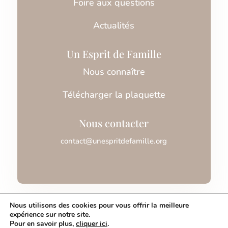
Foire aux questions
Actualités
Un Esprit de Famille
Nous connaître
Télécharger la plaquette
Nous contacter
contact@unespritdefamille.org
Association Un Esprit de Famille © 2026
Nous utilisons des cookies pour vous offrir la meilleure
expérience sur notre site.
Pour en savoir plus,
cliquer ici
.
Mentions légales