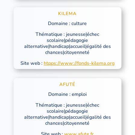
KILEMA
Domaine : culture
Thématique : jeunesse|échec
scolaire|pédagogie
alternative|handicap|accueil|égalité des
chances|citoyenneté
Site web :
htpps://www://fonds-kilema.org
AFUTÉ
Domaine : emploi
Thématique : jeunesse|échec
scolaire|pédagogie
alternative|handicap|accueil|égalité des
chances|citoyenneté
Site web :
www.afute.fr