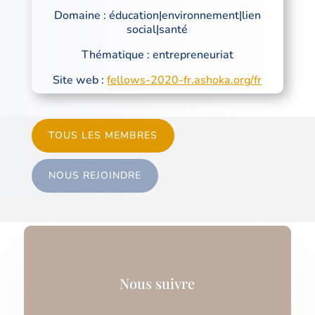
Domaine : éducation|environnement|lien
social|santé
Thématique : entrepreneuriat
Site web :
fellows-2020-fr.ashoka.org/fr
TOUS LES MEMBRES
NOUS REJOINDRE
Nous suivre