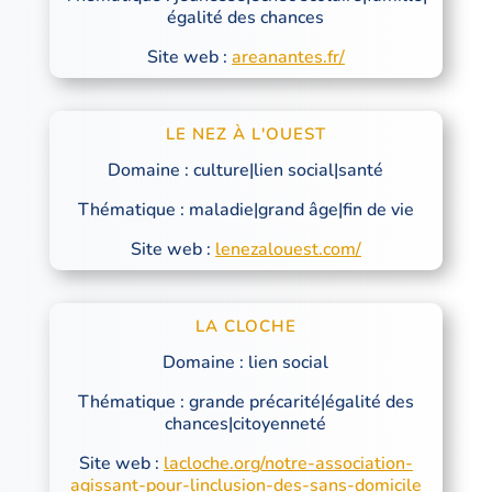
égalité des chances
Site web :
areanantes.fr/
LE NEZ À L'OUEST
Domaine : culture|lien social|santé
Thématique : maladie|grand âge|fin de vie
Site web :
lenezalouest.com/
LA CLOCHE
Domaine : lien social
Thématique : grande précarité|égalité des
chances|citoyenneté
Site web :
lacloche.org/notre-association-
agissant-pour-linclusion-des-sans-domicile