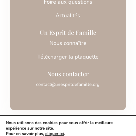
Foire aux questions
Actualités
Un Esprit de Famille
Nous connaître
Télécharger la plaquette
Nous contacter
contact@unespritdefamille.org
Association Un Esprit de Famille © 2026
Nous utilisons des cookies pour vous offrir la meilleure
expérience sur notre site.
Pour en savoir plus,
cliquer ici
.
Mentions légales