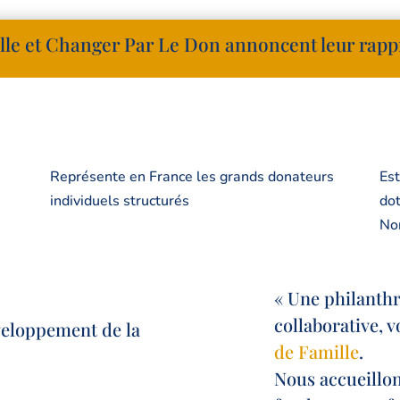
ille et Changer Par Le Don annoncent leur ra
Un Esprit de Famille
Représente en France les grands donateurs
Est
individuels structurés
dot
Nor
« Une philanthr
collaborative, v
veloppement de la
de Famille
.
Nous accueillon