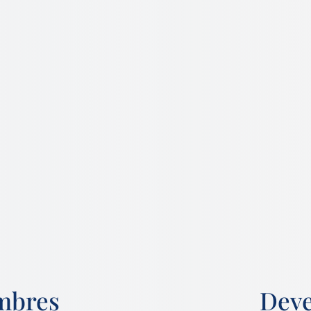
mbres
Dev