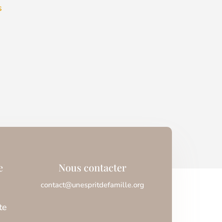
s
e
Nous contacter
contact@unespritdefamille.org
te