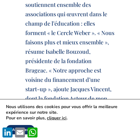
soutiennent ensemble des
associations qui œuvrent dans le
champ de l’éducation : elles
forment « le Cercle Weber ». « Nous
faisons plus et mieux ensemble »,
résume Isabelle Bouzoud,
présidente de la fondation
Brageac. « Notre approche est
voisine du financement d’une
start-up », ajoute Jacques Vincent,
dont la fondation Acteur de mon
Nous utilisons des cookies pour vous offrir la meilleure
Avenir est également membre du
expérience sur notre site.
Cercle Weber. Tous deux nous
Pour en savoir plus,
cliquer ici
.
présentent cette démarche
LinkedIn
Email
WhatsApp
Accepter
collective et le bilan de deux années