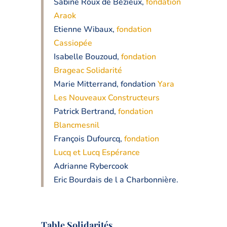
Sabine Roux de Bézieux,
fondation
Araok
Etienne Wibaux,
fondation
Cassiopée
Isabelle Bouzoud,
fondation
Brageac Solidarité
Marie Mitterrand, fondation
Yara
Les Nouveaux Constructeurs
Patrick Bertrand,
fondation
Blancmesnil
François Dufourcq,
fondation
Lucq et Lucq Espérance
Adrianne Rybercook
Eric Bourdais de l a Charbonnière.
Table Solidarités