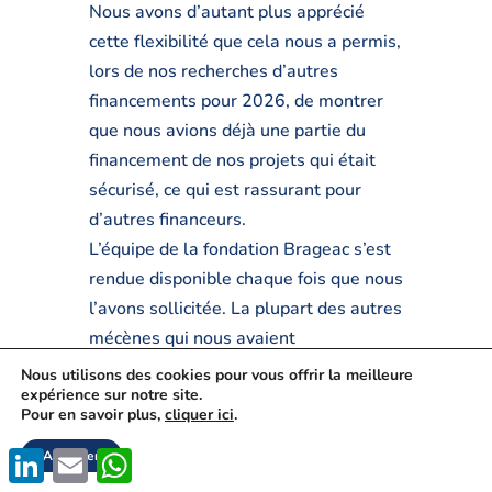
Nous avons d’autant plus apprécié
cette flexibilité que cela nous a permis,
lors de nos recherches d’autres
financements pour 2026, de montrer
que nous avions déjà une partie du
financement de nos projets qui était
sécurisé, ce qui est rassurant pour
d’autres financeurs.
L’équipe de la fondation Brageac s’est
rendue disponible chaque fois que nous
l’avons sollicitée. La plupart des autres
mécènes qui nous avaient
accompagnés jusque-là étaient plus
Nous utilisons des cookies pour vous offrir la meilleure
expérience sur notre site.
institutionnels et comme ils ne nous
Pour en savoir plus,
cliquer ici
.
finançaient que pour une année, la
LinkedIn
Email
relation s’arrêtait après la remise du
WhatsApp
Accepter
bilan écrit de fin de projet. Prendre le