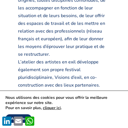
origines, toutes disciplines confondues, de
les accompagner en fonction de leur
situation et de leurs besoins, de leur offrir
des espaces de travail et de les mettre en
relation avec des professionnels (réseau
français et européen), afin de leur donner
les moyens d’éprouver leur pratique et de
se restructurer.
L’atelier des artistes en exil développe
également son propre festival
pluridisciplinaire, Visions d’exil, en co-
construction avec des lieux partenaires.
Contact
:
contact@aa-e.org
Nous utilisons des cookies pour vous offrir la meilleure
expérience sur notre site.
Pour en savoir plus,
cliquer ici
.
Site web :
www.aa-e.org
LinkedIn
Email
WhatsApp
Accepter