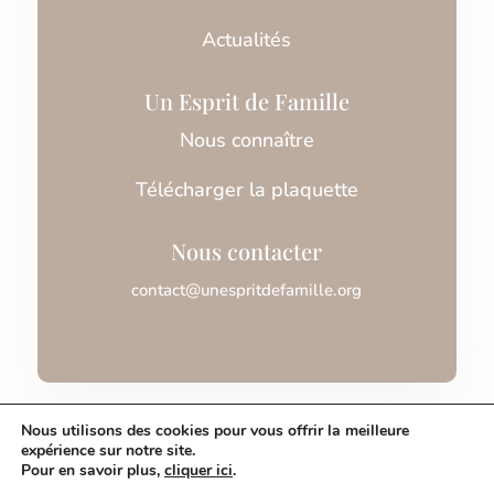
Actualités
Un Esprit de Famille
Nous connaître
Télécharger la plaquette
Nous contacter
contact@unespritdefamille.org
Association Un Esprit de Famille © 2026
Nous utilisons des cookies pour vous offrir la meilleure
expérience sur notre site.
Pour en savoir plus,
cliquer ici
.
Mentions légales