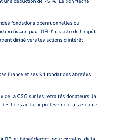
ant une déduction de 75 %. Le don fléché
randes fondations opérationnelles ou
ion fiscale pour l’IFI, l’assiette de l’impôt
rgent dirigé vers les actions d’intérêt
tas France et ses 94 fondations abritées
e de la CSG sur les retraités donateurs, la
tudes liées au futur prélèvement à la source
l’IFI et bénéficieront, pour certains, de la