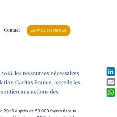
Contact
ESPACE MEMBRES
n 2018, les ressources nécessaires
Linke
ation Caritas France, appelle les
Emai
r soutien aux actions des
What
en 2016 auprès de 50 000 foyers fiscaux –