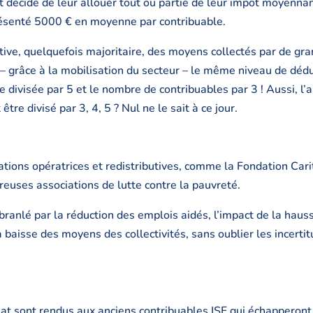
ent décidé de leur allouer tout ou partie de leur impôt moyenn
présenté 5000 € en moyenne par contribuable.
cative, quelquefois majoritaire, des moyens collectés par de g
 – grâce à la mobilisation du secteur – le même niveau de déduct
e divisée par 5 et le nombre de contribuables par 3 ! Aussi, l’a
re divisé par 3, 4, 5 ? Nul ne le sait à ce jour.
tions opératrices et redistributives, comme la Fondation Cari
reuses associations de lutte contre la pauvreté.
ranlé par la réduction des emplois aidés, l’impact de la hauss
 baisse des moyens des collectivités, sans oublier les incerti
at sont rendus aux anciens contribuables ISF qui échapperont à 