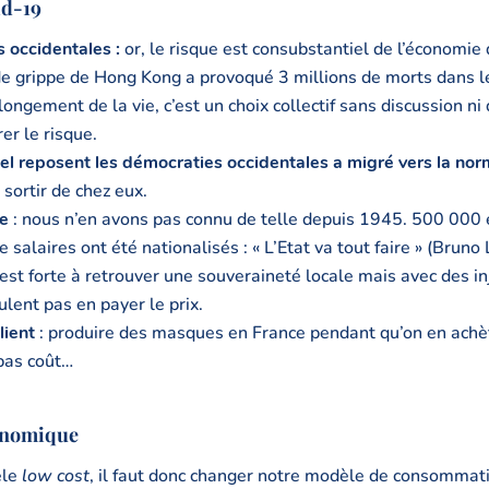
id-19
s occidentales :
or, le risque est consubstantiel de l’économi
 de grippe de Hong Kong a provoqué 3 millions de morts dans l
olongement de la vie, c’est un choix collectif sans discussion n
er le risque.
uel reposent les démocraties occidentales a migré vers la nor
sortir de chez eux.
ve
: nous n’en avons pas connu de telle depuis 1945. 500 000 
de salaires ont été nationalisés : « L’Etat va tout faire » (Bruno
 est forte à retrouver une souveraineté locale mais avec des in
ent pas en payer le prix.
lient
: produire des masques en France pendant qu’on en achèt
 bas coût…
conomique
èle
low cost
, il faut donc changer notre modèle de consommatio