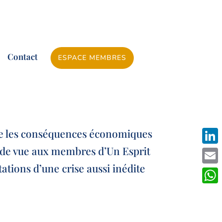
Contact
ESPACE MEMBRES
ire les conséquences économiques
t de vue aux membres d’Un Esprit
Linke
étations d’une crise aussi inédite
Emai
What