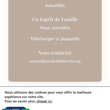
Actualités
Un Esprit de Famille
Nous connaître
Télécharger la plaquette
Nous contacter
contact@unespritdefamille.org
Association Un Esprit de Famille © 2026
Nous utilisons des cookies pour vous offrir la meilleure
expérience sur notre site.
Pour en savoir plus,
cliquer ici
.
Mentions légales