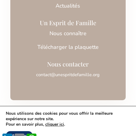
Actualités
Un Esprit de Famille
Nous connaître
Télécharger la plaquette
Nous contacter
contact@unespritdefamille.org
Association Un Esprit de Famille © 2026
Nous utilisons des cookies pour vous offrir la meilleure
expérience sur notre site.
Pour en savoir plus,
cliquer ici
.
Mentions légales
Accepter