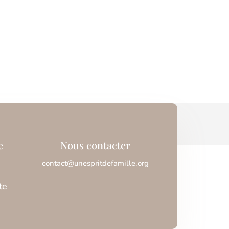
e
Nous contacter
contact@unespritdefamille.org
te