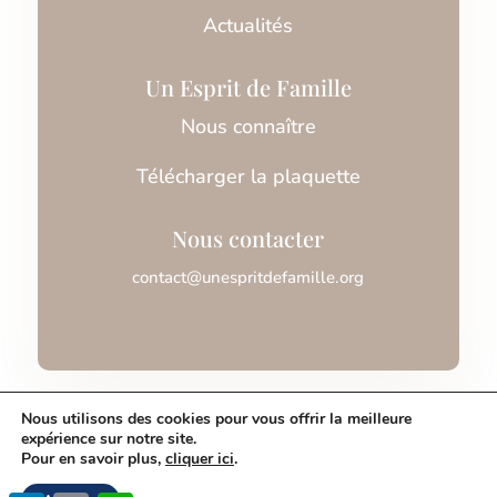
Actualités
Un Esprit de Famille
Nous connaître
Télécharger la plaquette
Nous contacter
contact@unespritdefamille.org
Association Un Esprit de Famille © 2026
Nous utilisons des cookies pour vous offrir la meilleure
expérience sur notre site.
Pour en savoir plus,
cliquer ici
.
Mentions légales