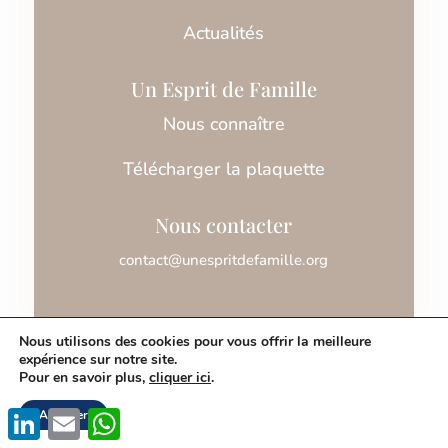
Actualités
Un Esprit de Famille
Nous connaître
Télécharger la plaquette
Nous contacter
contact@unespritdefamille.org
Nous utilisons des cookies pour vous offrir la meilleure
expérience sur notre site.
Association Un Esprit de Famille © 2026
Pour en savoir plus,
cliquer ici
.
LinkedIn
Email
WhatsApp
Accepter
Mentions légales