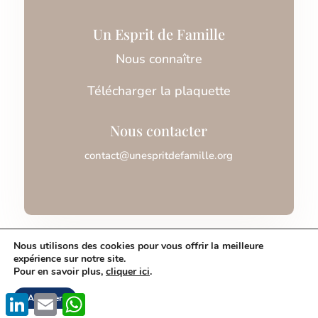
Un Esprit de Famille
Nous connaître
Télécharger la plaquette
Nous contacter
contact@unespritdefamille.org
Association Un Esprit de Famille © 2026
Nous utilisons des cookies pour vous offrir la meilleure
expérience sur notre site.
Pour en savoir plus,
cliquer ici
.
Mentions légales
LinkedIn
Email
WhatsApp
Accepter