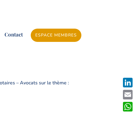
Contact
ESPACE MEMBRES
otaires – Avocats sur le thème :
Linke
Emai
What