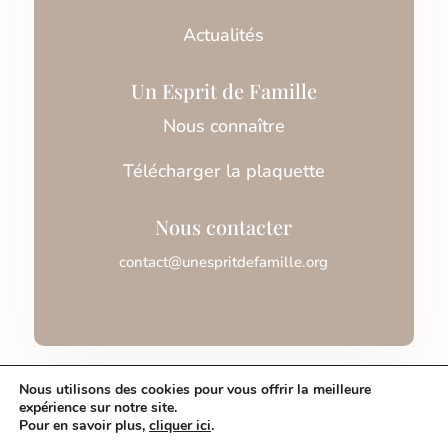
Actualités
Un Esprit de Famille
Nous connaître
Télécharger la plaquette
Nous contacter
contact@unespritdefamille.org
Association Un Esprit de Famille © 2026
Nous utilisons des cookies pour vous offrir la meilleure
expérience sur notre site.
Pour en savoir plus,
cliquer ici
.
Mentions légales