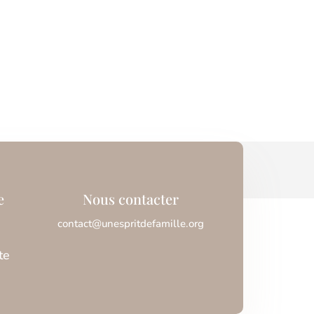
e
Nous contacter
contact@unespritdefamille.org
te