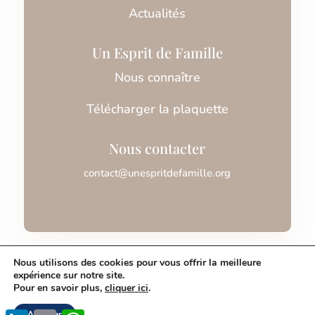
Actualités
Un Esprit de Famille
Nous connaître
Télécharger la plaquette
Nous contacter
contact@unespritdefamille.org
Association Un Esprit de Famille © 2026
Nous utilisons des cookies pour vous offrir la meilleure
expérience sur notre site.
Pour en savoir plus,
cliquer ici
.
Mentions légales
Accepter