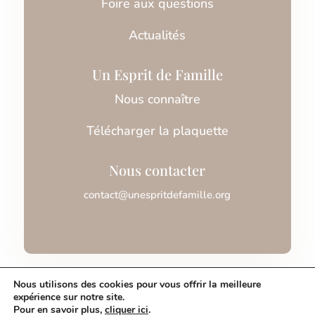
Foire aux questions
Actualités
Un Esprit de Famille
Nous connaître
Télécharger la plaquette
Nous contacter
contact@unespritdefamille.org
Association Un Esprit de Famille © 2026
Nous utilisons des cookies pour vous offrir la meilleure
expérience sur notre site.
Pour en savoir plus,
cliquer ici
.
Mentions légales