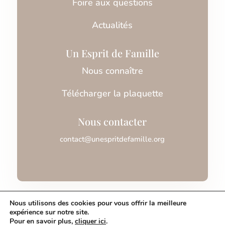
Foire aux questions
Actualités
Un Esprit de Famille
Nous connaître
Télécharger la plaquette
Nous contacter
contact@unespritdefamille.org
Association Un Esprit de Famille © 2026
Nous utilisons des cookies pour vous offrir la meilleure
expérience sur notre site.
Pour en savoir plus,
cliquer ici
.
Mentions légales