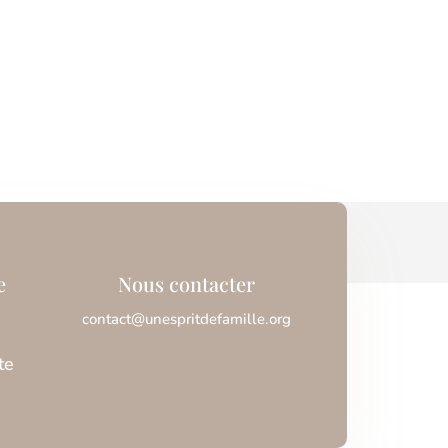
e
Nous contacter
contact@unespritdefamille.org
te