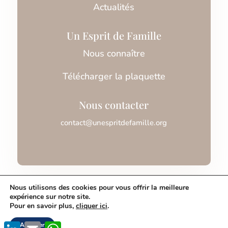
Actualités
Un Esprit de Famille
Nous connaître
Télécharger la plaquette
Nous contacter
contact@unespritdefamille.org
Association Un Esprit de Famille © 2026
Nous utilisons des cookies pour vous offrir la meilleure
expérience sur notre site.
Pour en savoir plus,
cliquer ici
.
Mentions légales
LinkedIn
Email
WhatsApp
Accepter