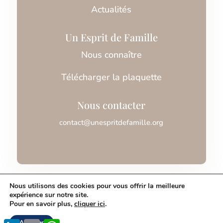
Actualités
Un Esprit de Famille
Nous connaître
Télécharger la plaquette
Nous contacter
contact@unespritdefamille.org
Association Un Esprit de Famille © 2026
Nous utilisons des cookies pour vous offrir la meilleure
expérience sur notre site.
Pour en savoir plus,
cliquer ici
.
Mentions légales
Accepter