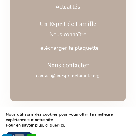
Actualités
Un Esprit de Famille
Nous connaître
Télécharger la plaquette
Nous contacter
contact@unespritdefamille.org
Association Un Esprit de Famille © 2026
Nous utilisons des cookies pour vous offrir la meilleure
expérience sur notre site.
Pour en savoir plus,
cliquer ici
.
Mentions légales