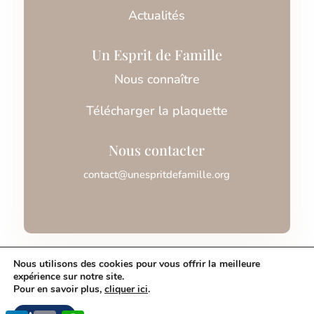
Actualités
Un Esprit de Famille
Nous connaître
Télécharger la plaquette
Nous contacter
contact@unespritdefamille.org
Association Un Esprit de Famille © 2026
Nous utilisons des cookies pour vous offrir la meilleure
expérience sur notre site.
Pour en savoir plus,
cliquer ici
.
Mentions légales