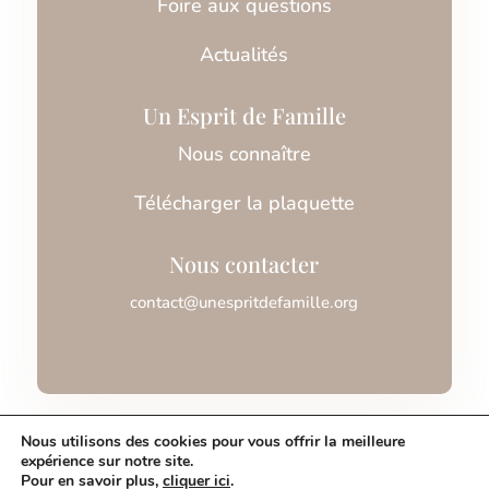
Foire aux questions
Actualités
Un Esprit de Famille
Nous connaître
Télécharger la plaquette
Nous contacter
contact@unespritdefamille.org
Association Un Esprit de Famille © 2026
Nous utilisons des cookies pour vous offrir la meilleure
expérience sur notre site.
Pour en savoir plus,
cliquer ici
.
Mentions légales